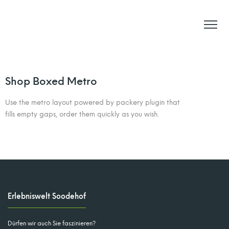
Shop Boxed Metro
Use the metro layout powered by packery plugin that
fills empty gaps, order them quickly as you wish.
Erlebniswelt Soodehof
Dürfen wir auch Sie faszinieren?